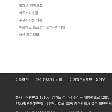
레저 & 캠핑용품
제트스키용품
수상레저용 의류
복합재료 프로펠러(날개 분리형)
백산 프로펠러
이용약관
개인정보처리방침
이메일주소무단수집거부
본사
(우편번호:13100) 경기도 성남시 수정구 대왕판교로 1281
EB사업부문(엔진팀)
(우편번호:61009) 광주광역시 북구 첨단벤처