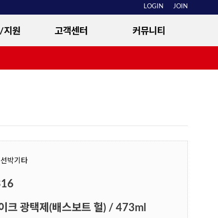
LOGIN
JOIN
/지원
고객센터
커뮤니티
용
공지사항
대리점커뮤니티
및 관리
정비상담
선외기 특징
구매안내
소개
고객등록
대리점안내
> 선박기타
316
이크 광택제(배스보트 헐) / 473ml