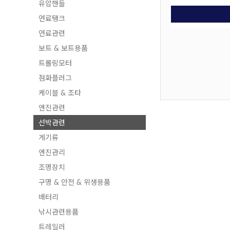
유압핸들
연료탱크
연료관련
보트 & 보트용품
트롤링모터
점화플러그
케이블 & 조타
엔진관련
선박관련
계기류
엔진관리
조명장치
구명 & 안전 & 위생용품
배터리
낚시관련용품
트레일러