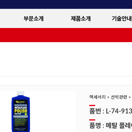
부문소개
제품소개
기술안내
개요
선외기엔진
제품사
연혁
순정부품
엔진진단 
오시는길
액세서리
혼다 4행정 
신기술 
액세서리 > 선박관련 
품번 : L-74-91
품명 : 메탈 플레