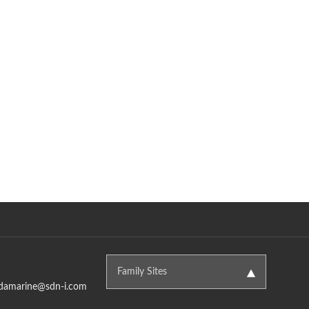
Family Sites
damarine@sdn-i.com