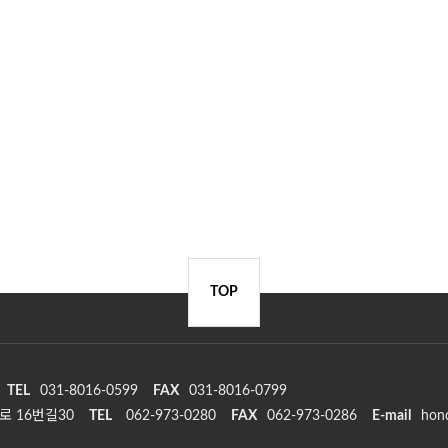
TOP
TEL
031-8016-0599
FAX
031-8016-0799
로 16번길30
TEL
062-973-0280
FAX
062-973-0286
E-mail
hon