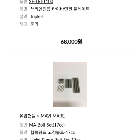
품번
SE-TRI-T100
품명
쓰리엔진용 타이바연결 플레이트
설명
Triple-T
재고
문의
68,000원
유압핸들 > MAVI MARE
품번
MA-Bolt Set(17cc)
품명
헬름펌프 고정볼트-17cc