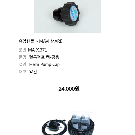
유압핸들 > MAVI MARE
품번
MA-X.371
품명
헬름펌프 캡-공용
설명
Helm Pump Cap
재고
약간
24,000원