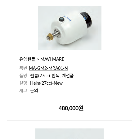
유압핸들 > MAVI MARE
품번
MA-GM2-MRA01-N
품명
헬름(27cc)-흰색, 개선품
설명
Helm(27cc)-New
재고
문의
480,000원