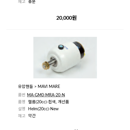
재고
충분
20,000원
유압핸들 > MAVI MARE
품번
MA-GM0-MRA-20-N
품명
헬름(20cc)-흰색, 개선품
설명
Helm(20cc)-New
재고
약간