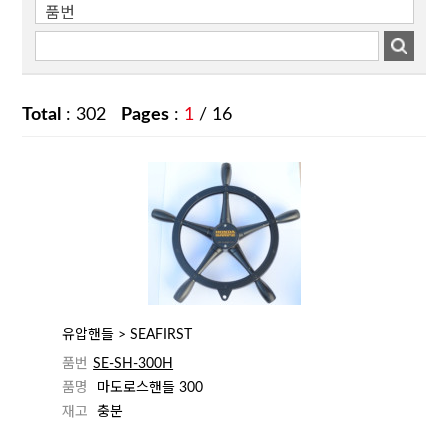
Total
: 302
Pages
:
1
/ 16
유압핸들 > SEAFIRST
품번
SE-SH-300H
품명
마도로스핸들 300
재고
충분