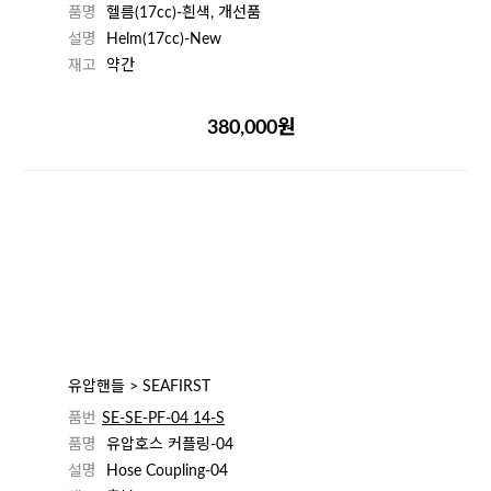
품명
헬름(17cc)-흰색, 개선품
설명
Helm(17cc)-New
재고
약간
380,000원
유압핸들 > SEAFIRST
품번
SE-SE-PF-04 14-S
품명
유압호스 커플링-04
설명
Hose Coupling-04