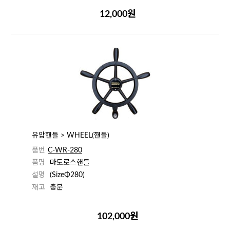
12,000원
유압핸들 > WHEEL(핸들)
품번
C-WR-280
품명
마도로스핸들
설명
(SizeΦ280)
재고
충분
102,000원