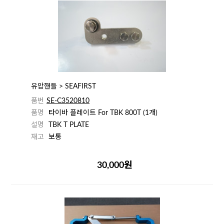
유압핸들 > SEAFIRST
품번
SE-C3520810
품명
타이바 플레이트 For TBK 800T (1개)
설명
TBK T PLATE
재고
보통
30,000원