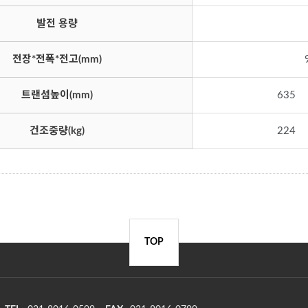
발전 용량
전장*전폭*전고(mm)
트랜섬높이(mm)
635
건조중량(kg)
224
TOP