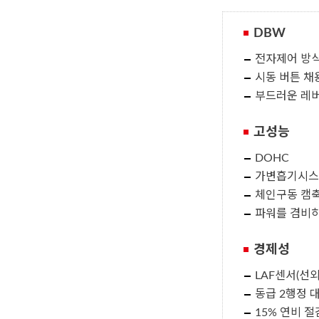
DBW
전자제어 방식
시동 버튼 채
부드러운 레버
고성능
DOHC
가변흡기시스템
체인구동 캠축
파워를 겸비하
경제성
LAF센서(선외
동급 2행정 
15% 연비 절