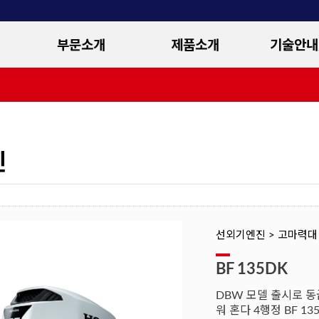
부문소개
제품소개
기술안내
개요
선외기엔진
제품사
연혁
순정부품
엔진진단 
오시는길
액세서리
혼다 4행정 
진
신기술 
선외기엔진 > 고마력대 (H
BF 135DK
DBW 모델 출시로 
워 혼다 4행정 BF 13