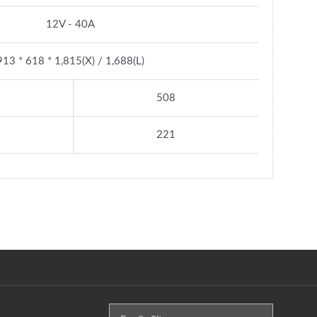
12V - 40A
913 * 618 * 1,815(X) / 1,688(L)
508
221