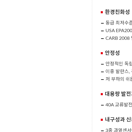
환경친화성
동급 최저수
USA EPA2
CARB 200
안정성
안정적인 독
이중 발란스,
저 부하의 쉬
대용량 발전
40A 교류발
내구성과 
3중 과열센서