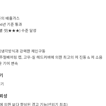
준의 배출가스
006년 기준 통과
8 별 셋(★★★) 수준 달성
립냉각방식과 강력한 체인구동
 주철베어링 캡, 고무-실 헤드커버에 의한 최고의 저 진동 & 저 소음
운 기어 변속
기
전기
신뢰성
에 의한 보다 향상된 경고 기능(선외기 최초)