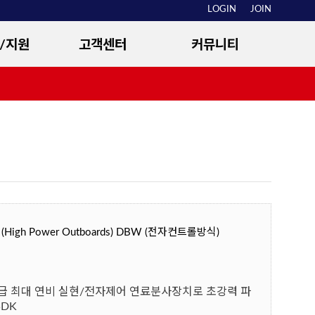
LOGIN
JOIN
/지원
고객센터
커뮤니티
용
공지사항
대리점커뮤니티
및 관리
정비상담
선외기 특징
구매안내
소개
고객등록
대리점안내
igh Power Outboards) DBW (전자컨트롤방식)
동급 최대 연비 실현/전자제어 연료분사장치로 초강력 파
5DK