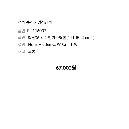
선박관련 > 경적장치
품번
BL-116032
품명
최신형 방수전기소형혼(111dB, 4amps)
설명
Horn Hidden C/W Grill 12V
재고
보통
67,000원