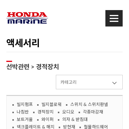
액세서리
선박관련 > 경적장치
카테고리
빌지펌프
빌지블로워
스위치 & 스위치판넬
나침반
경적장치
오디오
각종마감재
보트거울
와이퍼
의자 & 받침대
덱크플레이트 & 해치
방현재
철물하드웨어