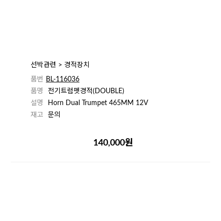
선박관련 > 경적장치
품번
BL-116036
품명
전기트럼펫경적(DOUBLE)
설명
Horn Dual Trumpet 465MM 12V
재고
문의
140,000원